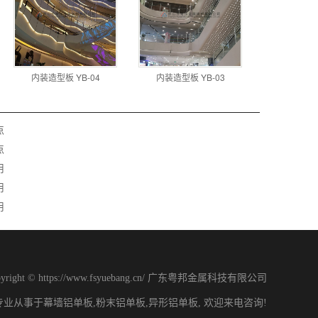
内装造型板 YB-04
内装造型板 YB-03
点
点
用
用
用
pyright © https://www.fsyuebang.cn/ 广东粤邦金属科技有限公司
专业从事于幕墙铝单板,粉末铝单板,异形铝单板, 欢迎来电咨询!