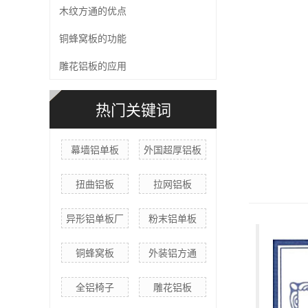
木纹方通的优点
铜蜂窝板的功能
雕花铝板的应用
热门关键词
幕墙铝单板
外国超厚铝板
扭曲铝板
拉网铝板
异形铝单板厂
粉末铝单板
铜蜂窝板
外装铝方通
全铝椅子
雕花铝板