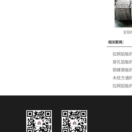
全铝椅
相关新闻：
拉网铝板
穿孔铝板
铜蜂窝板
木纹方通
拉网铝板