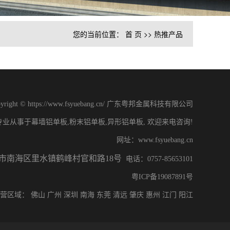
您的当前位置：
首 页
>>
热推产品
pyright © https://www.fsyuebang.cn/ 广东粤邦金属科技有限公司
专业从事于幕墙铝单板,粉末铝单板,异形铝单板, 欢迎来电咨询!
网址：
www.fsyuebang.cn
市南海区里水镇鹤峰村官和路18号
电话：0757-85653101
粤ICP备19087891号
主营区域：
佛山
广州
深圳
南海
东莞
清远
肇庆
惠州
江门
阳江