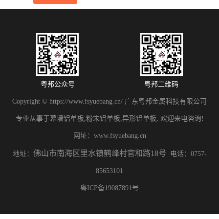
粤邦公众号
粤邦二维码
Copyright © https://www.fsyuebang.cn/ 广东粤邦金属科技有限公司
专业从事于幕墙铝单板,粉末铝单板,异形铝单板, 欢迎来电咨询!
网址：
www.fsyuebang.cn
佛山市南海区里水镇鹤峰村官和路18号
地址：
电话：0757-
85653101
粤ICP备19087891号