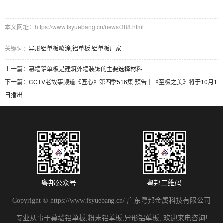
本文网址：https://www.fsyuebang.cn/news/388.html
关键词：
异形铝单板喷涂
,
铝单板
,
铝单板厂家
上一篇：
幕墙铝单板是建筑外墙装饰的主要选择材料
下一篇：
CCTV老故事频道《匠心》第四季516集·预告丨《至极之美》将于10月1
日播出
粤邦公众号
粤邦二维码
Copyright © https://www.fsyuebang.cn/ 广东粤邦金属科技有限公司
专业从事于幕墙铝单板,粉末铝单板,异形铝单板, 欢迎来电咨询!