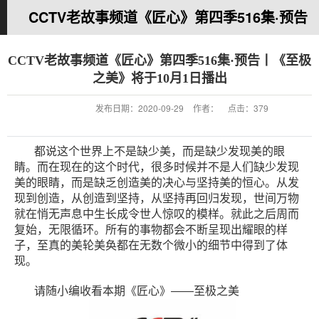
CCTV老故事频道《匠心》第四季516集·预告
丨《至极之美》将于10月1日播出
CCTV老故事频道《匠心》第四季516集·预告丨《至极
之美》将于10月1日播出
您的当前位置：
首 页
>>
新闻中心
>>
公司新闻
发布日期：
2020-09-29
作者：
点击：
379
都说这个世界上不是缺少美，而是缺少发现美的眼
睛。而在现在的这个时代，很多时候并不是人们缺少发现
美的眼睛，而是缺乏创造美的决心与坚持美的恒心。从发
现到创造，从创造到坚持，从坚持再回归发现，世间万物
就在悄无声息中生长成令世人惊叹的模样。就此之后周而
复始，无限循环。所有的事物都会不断呈现出耀眼的样
子，至真的美轮美奂都在无数个微小的细节中得到了体
现。
请随小编收看本期《匠心》——至极之美