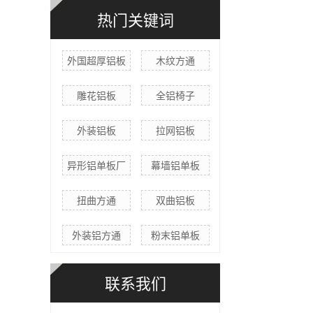
热门关键词
外国超厚铝板
木纹方通
雕花铝板
全铝椅子
外装铝板
拉网铝板
异形铝单板厂
幕墙铝单板
扭曲方通
双曲铝板
外装铝方通
粉末铝单板
联系我们