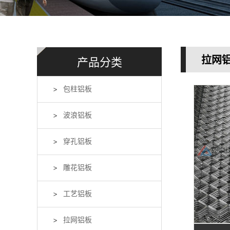
拉网
产品分类
包柱铝板
波浪铝板
穿孔铝板
雕花铝板
工艺铝板
拉网铝板