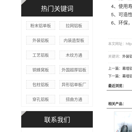
4、使用
热门关键词
5、可造
6、环保
粉末铝单板
拉网铝板
外装铝板
内装造型板
本文网址：https:/
工艺铝板
木纹方通
关键词：
外装
上一篇：
幕墙铝
铜蜂窝板
外国超厚铝板
下一篇：
幕墙铝
包柱铝板
异形铝单板厂
最近浏览：
穿孔铝板
扭曲方通
相关产品：
联系我们