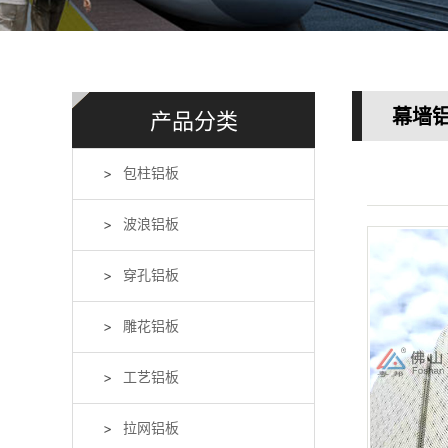
幕墙铝
产品分类
包柱铝板
波浪铝板
穿孔铝板
雕花铝板
工艺铝板
拉网铝板