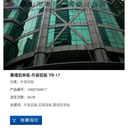
幕墙铝单板-外装铝板 YB-17
分类：
外装铝板
产品编号：1562740817
浏览次数：3478
关键词：
外装铝板
,
铝幕墙板
,
幕墙铝单板