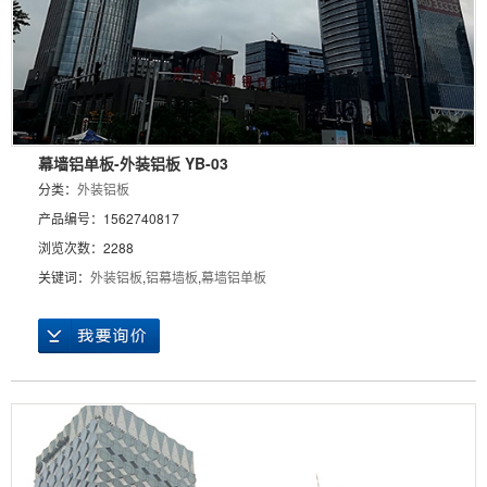
幕墙铝单板-外装铝板 YB-03
分类：
外装铝板
产品编号：1562740817
浏览次数：2288
关键词：
外装铝板
,
铝幕墙板
,
幕墙铝单板