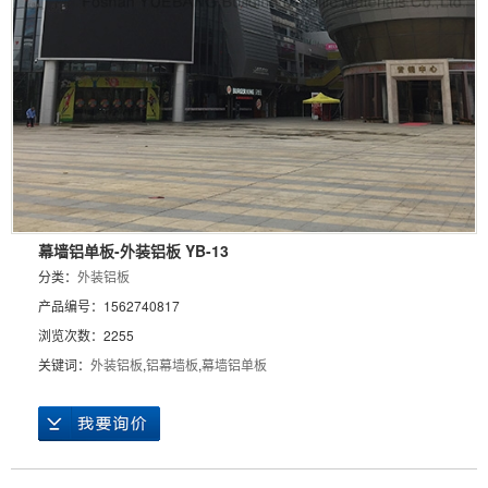
幕墙铝单板-外装铝板 YB-13
分类：
外装铝板
产品编号：1562740817
浏览次数：2255
关键词：
外装铝板
,
铝幕墙板
,
幕墙铝单板