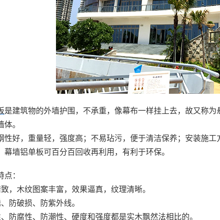
板
是建筑物的外墙护围，不承重，像幕布一样挂上去，故又称为
墙体。
钢性好，重量轻，强度高；不易玷污，便于清洁保养；安装施工
；幕墙铝单板可百分百回收再利用，有利于环保。
特点：
精致，木纹图案丰富，效果逼真，纹理清晰。
锈、防破损、防紫外线。
性、防腐性、防潮性、硬度和强度都是实木飘然法相比的。