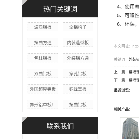
4、使用
热门关键词
5、可造
6、环保
波浪铝板
全铝椅子
扭曲方通
内装造型板
本文网址：https:/
包柱铝板
外装铝方通
关键词：
外装
上一篇：
幕墙铝
双曲铝板
穿孔铝板
下一篇：
幕墙铝
外国超厚铝板
铜蜂窝板
最近浏览：
异形铝单板厂
扭曲铝板
相关产品：
联系我们