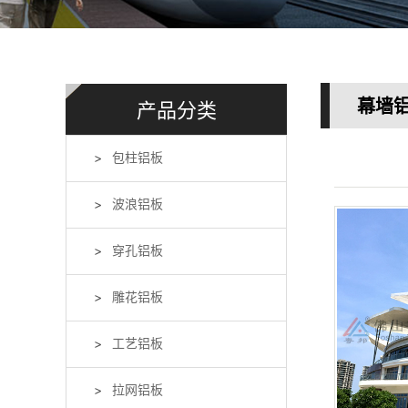
幕墙铝
产品分类
包柱铝板
波浪铝板
穿孔铝板
雕花铝板
工艺铝板
拉网铝板